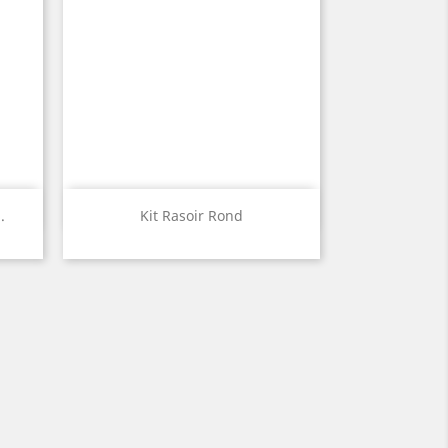
Aperçu rapide

.
Kit Rasoir Rond