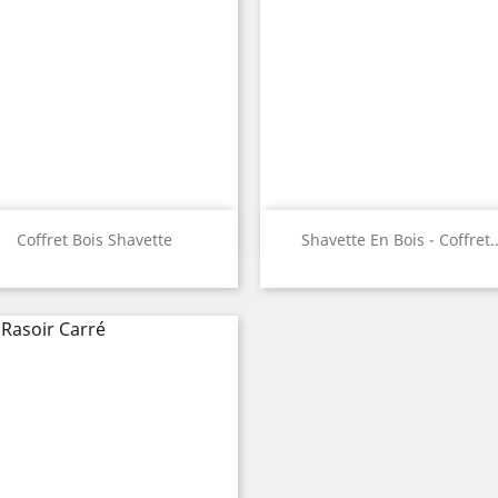
Aperçu rapide
Aperçu rapide


Coffret Bois Shavette
Shavette En Bois - Coffret..