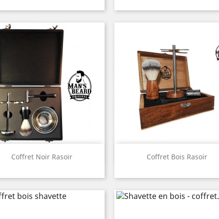
Aperçu rapide
Aperçu rapide


Coffret Noir Rasoir
Coffret Bois Rasoir