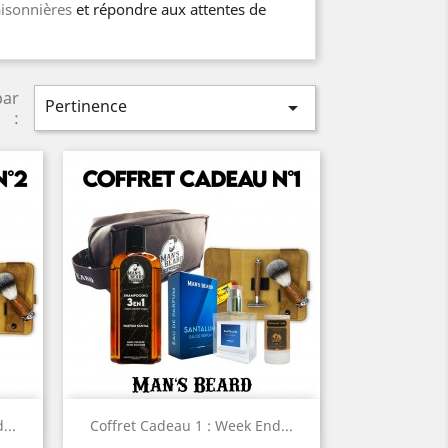
aisonnières
et répondre aux attentes de
par
Pertinence

:
Aperçu rapide

...
Coffret Cadeau 1 : Week End...