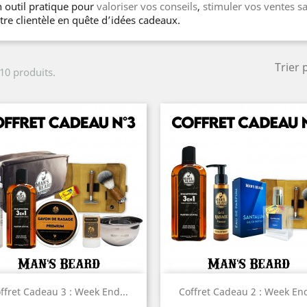
 outil pratique pour
valoriser vos conseils
,
stimuler vos ventes s
tre clientèle en quête d’idées cadeaux.
Trier 
 10 produits.
Aperçu rapide
Aperçu rapide


ffret Cadeau 3 : Week End...
Coffret Cadeau 2 : Week End